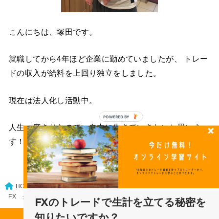
こんにちは、塚田です。
就職してから4年ほど企業に勤めていましたが、 トレー
ドの収入が給料を上回り独立をしました。
現在は法人化し活動中。
POWERED
人生一度きりなので、自由に生きていきたいと思いま
BY
す！
知っておきたい予備知識
HOME
FX クリスマスのトレードはどうすれば？
FXのトレードで生計を立てる秘密を
知りたいですか？