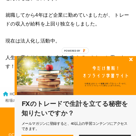
就職してから4年ほど企業に勤めていましたが、 トレー
ドの収入が給料を上回り独立をしました。
現在は法人化し活動中。
人生一度きりなので、自由に生きていきたいと思いま
す！
FXトレードの基礎
HOME
相場の天底を見極めるクライマックスパターン
FXのトレードで生計を立てる秘密を
知りたいですか？
運営会社
利用規約
特定商取引法に基づく表記
メールマガジンに登録すると、40以上の学習コンテンツにアクセス
個人情報保護方針
問い合わせ
できます。
©Copyright 2026
Dealing FX プロトレーダーのブログ
.All Rights