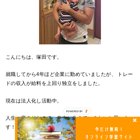
こんにちは、塚田です。
就職してから4年ほど企業に勤めていましたが、 トレー
ドの収入が給料を上回り独立をしました。
現在は法人化し活動中。
POWERED
人生一度きりなので、自由に生きていきたいと思いま
BY
す！