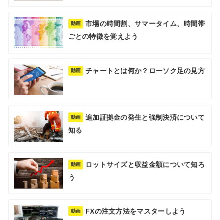
市場の時間割、サマータイム、時間帯
動画
ごとの特徴を覚えよう
チャートとは何か？ローソク足の見方
動画
追加証拠金の発生と強制決済について
動画
知る
ロットサイズと収益金額について知ろ
動画
う
FXの注文方法をマスターしよう
動画