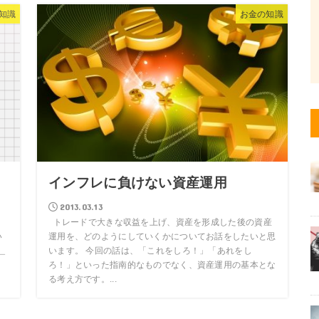
知識
お金の知識
？
インフレに負けない資産運用
2013.03.13
。
トレードで大きな収益を上げ、資産を形成した後の資産
い
運用を、どのようにしていくかについてお話をしたいと思
＿
います。 今回の話は、「これをしろ！」「あれをし
ろ！」といった指南的なものでなく、資産運用の基本とな
る考え方です。...