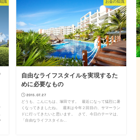
知識
お金の知識
貯
自由なライフスタイルを実現するた
めに必要なもの
2015.07.27
どうも、こんにちは、塚田です。 最近になって猛烈に暑
す
くなってきましたね。 週末は今年２回目の、サマーラン
し
ドに行ってきたいと思います。 さて、今日のテーマは、
や
「自由なライフスタイル...