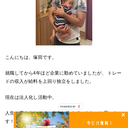
こんにちは、塚田です。
就職してから4年ほど企業に勤めていましたが、 トレー
ドの収入が給料を上回り独立をしました。
現在は法人化し活動中。
POWERED
人生一度きりなので、自由に生きていきたいと思いま
BY
す！