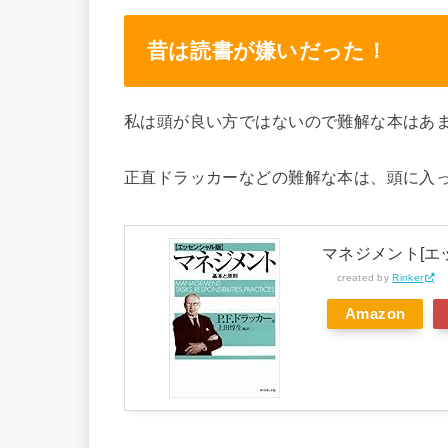
昔は読書が嫌いだった！
私は頭が良い方ではないので難解な本はあ
正直ドラッカーなどの難解な本は、頭に入
マネジメント[エ
created by
Rinker
Amazon