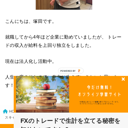
こんにちは、塚田です。
就職してから4年ほど企業に勤めていましたが、 トレー
ドの収入が給料を上回り独立をしました。
現在は法人化し活動中。
POWERED
人生一度きりなので、自由に生きていきたいと思いま
BY
す！
知っておきたい予備知識
HOME
スキャル？スイング？デイトレ？最適なトレードスタイル
FXのトレードで生計を立てる秘密を