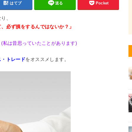
はてブ
送る
Pocket
なり、
て、必ず損をするんではないか？」
。
(私は昔思っていたことがあります)
ス・トレード
をオススメします。