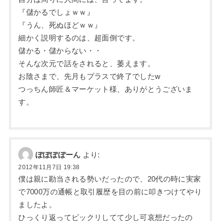
『儲かるでしょｗｗ』
『うん、死ぬほどｗｗ』
細かく説明するのは、超面倒です。
儲かる・儲からない・・
そんな次元で話をされると、萎えます。
お陰さまで、先月もプラスで終了でしたw
つっちん師匠＆マーケット様、ありがとうございま
す。
ぽぽぽぽーん
より:
2012年11月7日 19:38
僕は親に勘当される勢いだったので、20代の時に実家
で7000万の通帳と取引履歴を目の前に叩きつけてやり
ましたよ。
ひっくり返ってビックリしてて少し可哀想だったの