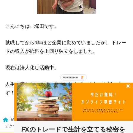
こんにちは、塚田です。
就職してから4年ほど企業に勤めていましたが、 トレー
ドの収入が給料を上回り独立をしました。
現在は法人化し活動中。
人生一度きりなので、自由に生きていきたいと思いま
す！
FXトレードの基礎
HOME
テクニカル分析が効かない相場があるのを知っていますか？
FXのトレードで生計を立てる秘密を