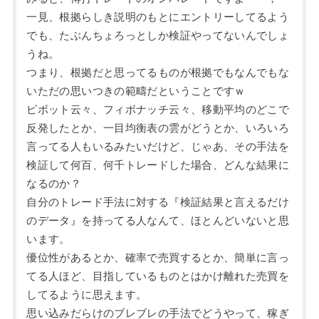
一見、根拠らしき説明のもとにエントリーしてるよう
でも、たぶんちょろっとしか検証やってないんでしょ
うね。
つまり、根拠だと思ってるものが根拠でもなんでもな
いただの思いつきの範疇だということですｗ
ピボット云々、フィボナッチ云々、移動平均のどこで
反発したとか、一目均衡表の雲がどうとか、いろいろ
言ってる人もいるみたいだけど、じゃあ、その手法を
検証して何百、何千トレードした場合、どんな結果に
なるのか？
自分のトレード手法に対する『検証結果と言えるだけ
のデータ』を持ってる人なんて、ほとんどいないと思
います。
優位性があるとか、確率で売買するとか、簡単に言っ
てる人ほど、目指しているものとはかけ離れた売買を
してるように思えます。
思い込みだらけのブレブレの手法でどうやって、稼ぎ