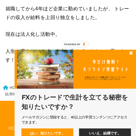
就職してから4年ほど企業に勤めていましたが、 トレー
ドの収入が給料を上回り独立をしました。
現在は法人化し活動中。
POWERED
人生一度きりなので、自由に生きていきたいと思いま
BY
す！
FXトレードの基礎
HOME
結局何をやればいいの？手っ取り早く稼ぐ方法を教えてくれ。
FXのトレードで生計を立てる秘密を
知りたいですか？
運営会社
利用規約
特定商取引法に基づく表記
メールマガジンに登録すると、40以上の学習コンテンツにアクセス
個人情報保護方針
問い合わせ
できます。
©Copyright 2026
Dealing FX プロトレーダーのブログ
.All Rights
はい、知りたいです。
いいえ、結構です。
Reserved.