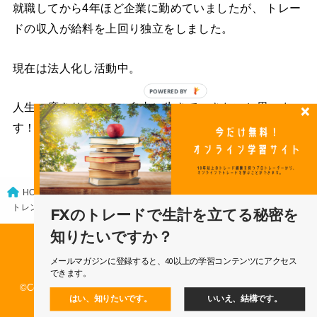
就職してから4年ほど企業に勤めていましたが、 トレー
ドの収入が給料を上回り独立をしました。
現在は法人化し活動中。
POWERED
人生一度きりなので、自由に生きていきたいと思いま
BY
す！
FXトレードの基礎
HOME
トレンドに逆らっても利益を出せる局面とは？
FXのトレードで生計を立てる秘密を
知りたいですか？
運営会社
利用規約
特定商取引法に基づく表記
メールマガジンに登録すると、40以上の学習コンテンツにアクセス
個人情報保護方針
問い合わせ
できます。
©Copyright 2026
Dealing FX プロトレーダーのブログ
.All Rights
はい、知りたいです。
いいえ、結構です。
Reserved.